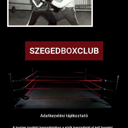
SZEGED
BOX
CLUB
Adatkezelési tájékoztató
A honlap további használatához a sütik használatát el kell fogadni.